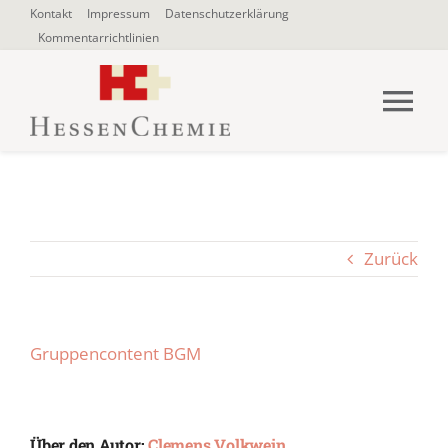
Zum
Kontakt
Impressum
Datenschutzerklärung
Kommentarrichtlinien
Inhalt
springen
Tog
Nav
HOME
Über uns
Zurück
Blogbeiträge
Gruppencontent BGM
SUCHE
NACH:
Über den Autor:
Clemens Volkwein