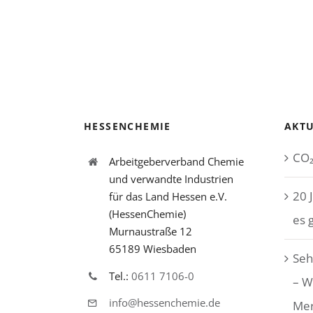
HESSENCHEMIE
AKTU
CO₂
Arbeitgeberverband Chemie
und verwandte Industrien
20 
für das Land Hessen e.V.
(HessenChemie)
es 
Murnaustraße 12
65189 Wiesbaden
Seh
Tel.:
0611 7106-0
– W
info@hessenchemie.de
Me