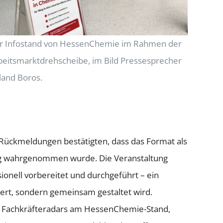
r Infostand von HessenChemie im Rahmen der
beitsmarktdrehscheibe, im Bild Pressesprecher
land Boros.
Rückmeldungen bestätigten, dass das Format als
ung wahrgenommen wurde. Die Veranstaltung
onell vorbereitet und durchgeführt – ein
giert, sondern gemeinsam gestaltet wird.
 Fachkräfteradars am HessenChemie-Stand,