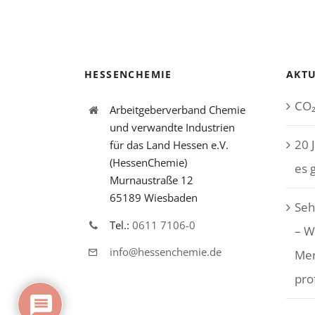
HESSENCHEMIE
AKTU
CO₂
Arbeitgeberverband Chemie
und verwandte Industrien
20 
für das Land Hessen e.V.
(HessenChemie)
es 
Murnaustraße 12
65189 Wiesbaden
Seh
Tel.:
0611 7106-0
– W
info@hessenchemie.de
Me
pro