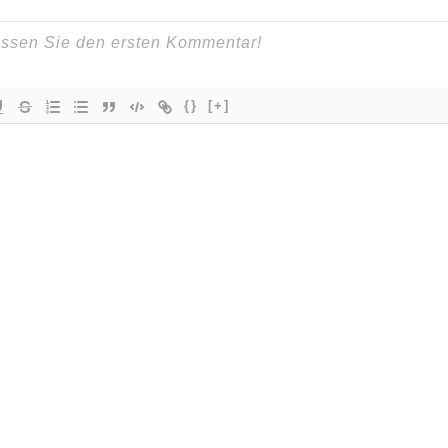
{}
[+]