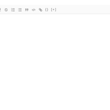
{}
[+]