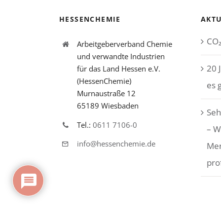
HESSENCHEMIE
AKTU
CO₂
Arbeitgeberverband Chemie
und verwandte Industrien
20 
für das Land Hessen e.V.
(HessenChemie)
es 
Murnaustraße 12
65189 Wiesbaden
Seh
Tel.:
0611 7106-0
– W
info@hessenchemie.de
Me
pro