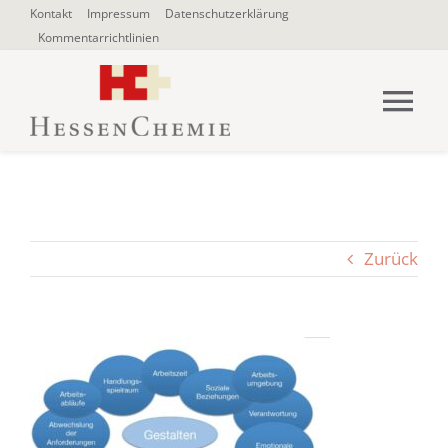
Zum
Kontakt
Impressum
Datenschutzerklärung
Kommentarrichtlinien
Inhalt
springen
Tog
Nav
HOME
Über uns
Zurück
Blogbeiträge
SUCHE
NACH: