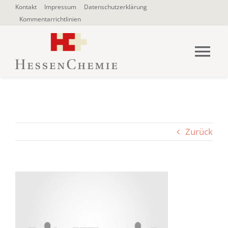
Zum
Kontakt
Impressum
Datenschutzerklärung
Kommentarrichtlinien
Inhalt
springen
Tog
Nav
HOME
Über uns
Zurück
Blogbeiträge
SUCHE
NACH: