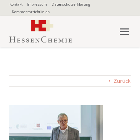
Zum
Kontakt
Impressum
Datenschutzerklärung
Kommentarrichtlinien
Inhalt
springen
Tog
Nav
HOME
Über uns
Zurück
Blogbeiträge
SUCHE
NACH: