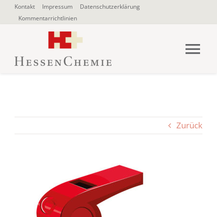
Zum
Kontakt
Impressum
Datenschutzerklärung
Kommentarrichtlinien
Inhalt
springen
Tog
Nav
HOME
Über uns
Zurück
Blogbeiträge
SUCHE
NACH: