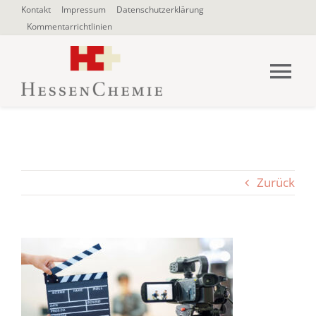
Zum
Kontakt
Impressum
Datenschutzerklärung
Kommentarrichtlinien
Inhalt
springen
Tog
Nav
HOME
Über uns
Zurück
Blogbeiträge
SUCHE
NACH: