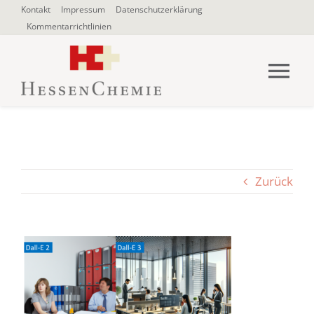
Zum
Kontakt
Impressum
Datenschutzerklärung
Kommentarrichtlinien
Inhalt
springen
Tog
Nav
HOME
Über uns
Zurück
Blogbeiträge
SUCHE
NACH: