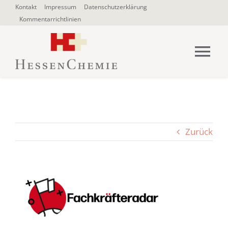
Zum
Kontakt
Impressum
Datenschutzerklärung
Kommentarrichtlinien
Inhalt
springen
Tog
Nav
HOME
Über uns
Zurück
Blogbeiträge
SUCHE
NACH: