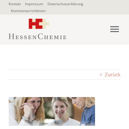
Zum
Kontakt
Impressum
Datenschutzerklärung
Kommentarrichtlinien
Inhalt
springen
Tog
Nav
HOME
Über uns
Zurück
Blogbeiträge
SUCHE
NACH: