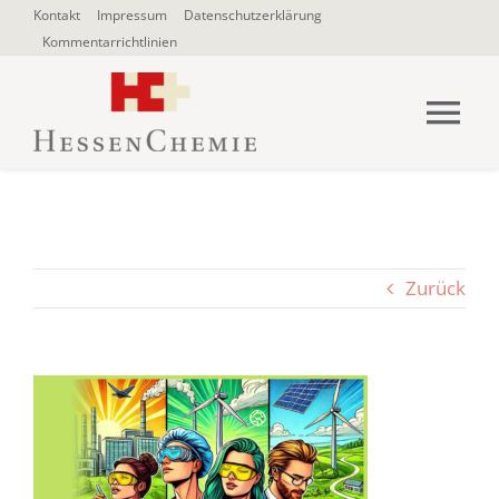
Zum
Kontakt
Impressum
Datenschutzerklärung
Kommentarrichtlinien
Inhalt
springen
Tog
Nav
HOME
Über uns
Zurück
Blogbeiträge
SUCHE
NACH: