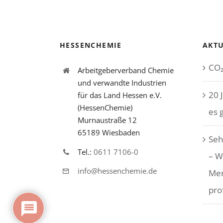
HESSENCHEMIE
AKTU
CO₂
Arbeitgeberverband Chemie
und verwandte Industrien
20 
für das Land Hessen e.V.
(HessenChemie)
es 
Murnaustraße 12
65189 Wiesbaden
Seh
Tel.:
0611 7106-0
– W
info@hessenchemie.de
Me
pro