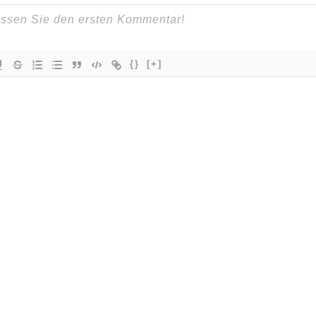
{}
[+]