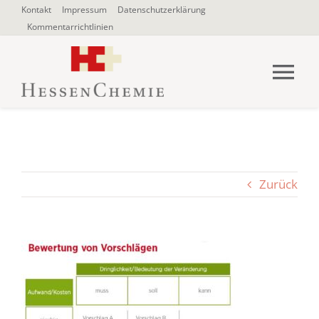
Zum
Kontakt
Impressum
Datenschutzerklärung
Kommentarrichtlinien
Inhalt
springen
Tog
Nav
HOME
Über uns
Zurück
Blogbeiträge
SUCHE
NACH: