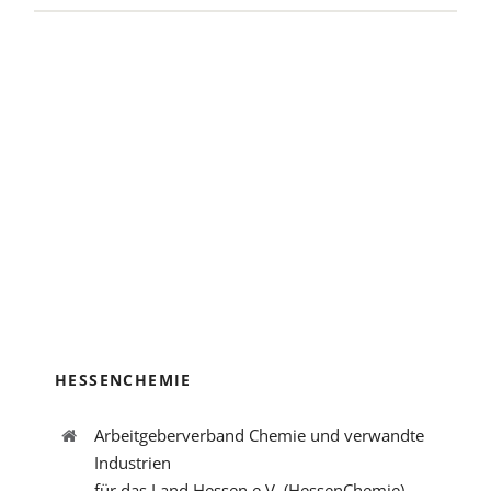
HESSENCHEMIE
Arbeitgeberverband Chemie und verwandte
Industrien
für das Land Hessen e.V. (HessenChemie)