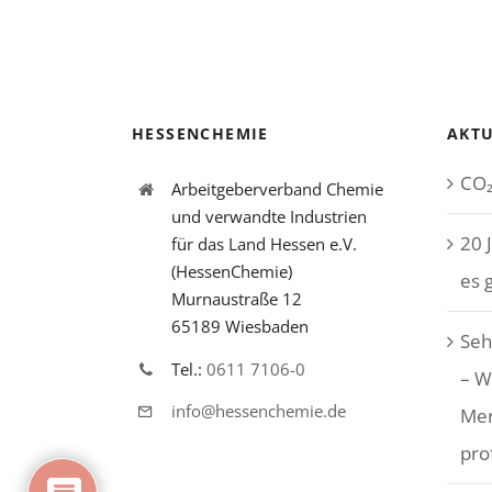
HESSENCHEMIE
AKTU
CO₂
Arbeitgeberverband Chemie
und verwandte Industrien
20 
für das Land Hessen e.V.
(HessenChemie)
es 
Murnaustraße 12
65189 Wiesbaden
Seh
Tel.:
0611 7106-0
– W
info@hessenchemie.de
Me
pro