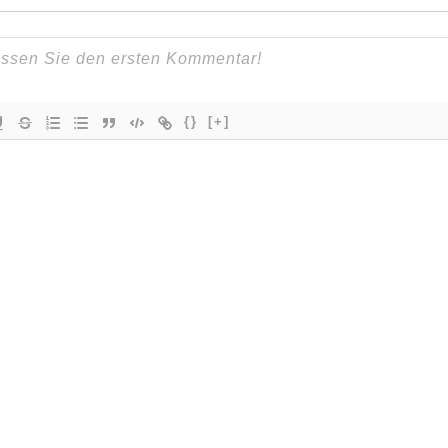
{}
[+]