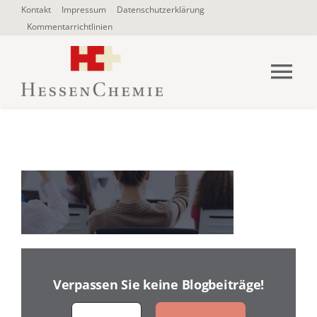
Zum
Kontakt
Impressum
Datenschutzerklärung
Kommentarrichtlinien
Inhalt
springen
Tog
Nav
HOME
Über uns
Blogbeiträge
SUCHE
NACH:
Verpassen Sie keine Blogbeiträge!