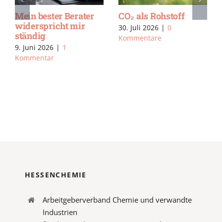
ff
20 Jahre
Mein bester Berat
Vereinbarkeit und es
widerspricht mir
geht immer weiter
ständig
24. Juli 2026
|
0
9. Juni 2026
|
1
Kommentare
Kommentar
HESSENCHEMIE
Arbeitgeberverband Chemie und verwandte
Industrien