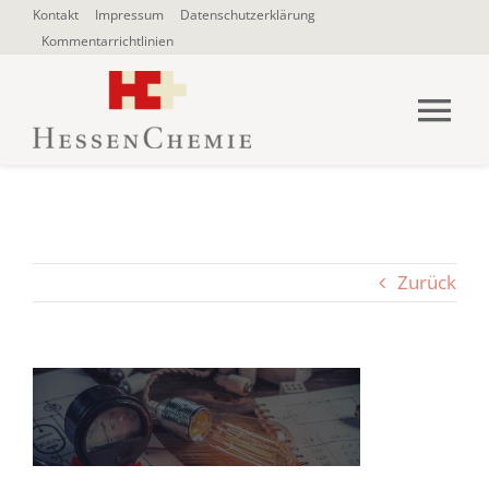
Zum
Kontakt
Impressum
Datenschutzerklärung
Kommentarrichtlinien
Inhalt
springen
Tog
Nav
HOME
Über uns
Zurück
Blogbeiträge
SUCHE
NACH: