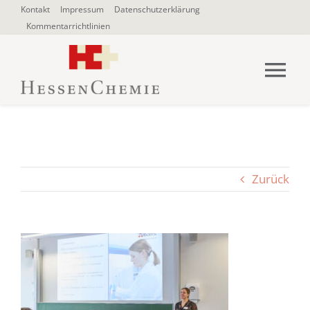
Zum
Kontakt
Impressum
Datenschutzerklärung
Kommentarrichtlinien
Inhalt
springen
Tog
Nav
HOME
Über uns
Zurück
Blogbeiträge
SUCHE
NACH: