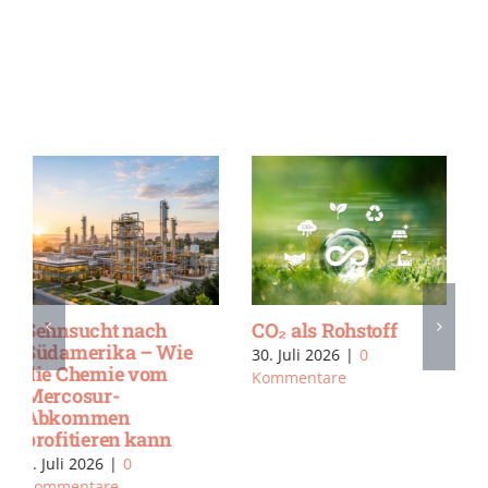
20 Jahre
Sehnsucht nach
Vereinbarkeit und es
Südamerika – Wie
geht immer weiter
die Chemie vom
Mercosur-
24. Juli 2026
|
0
Abkommen
Kommentare
profitieren kann
3. Juli 2026
|
0
Kommentare