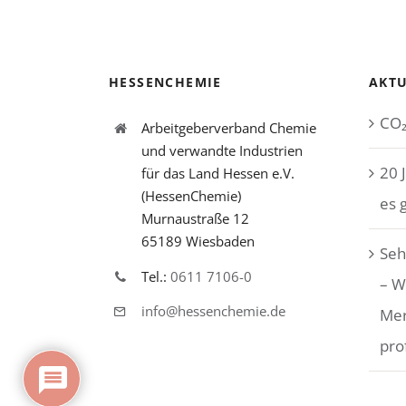
HESSENCHEMIE
AKTU
CO₂
Arbeitgeberverband Chemie
und verwandte Industrien
20 
für das Land Hessen e.V.
(HessenChemie)
es 
Murnaustraße 12
65189 Wiesbaden
Seh
Tel.:
0611 7106-0
– W
info@hessenchemie.de
Me
pro