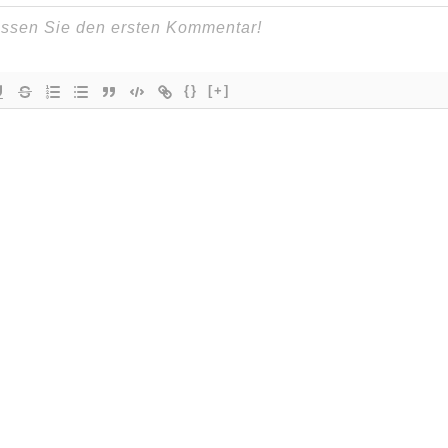
{}
[+]