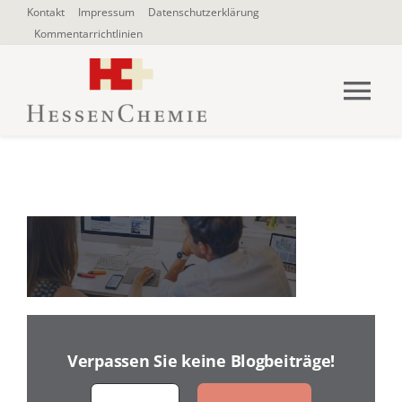
Zum
Kontakt
Impressum
Datenschutzerklärung
Kommentarrichtlinien
Inhalt
springen
Tog
Nav
HOME
Über uns
Blogbeiträge
SUCHE
NACH:
Verpassen Sie keine Blogbeiträge!