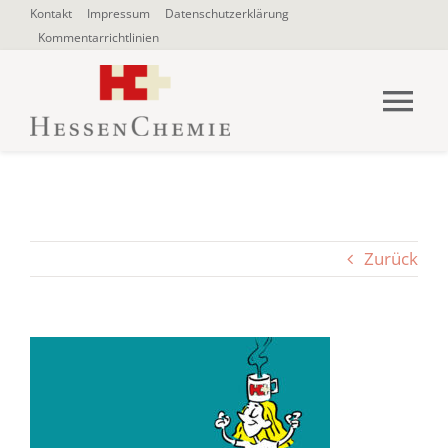
Zum
Kontakt
Impressum
Datenschutzerklärung
Kommentarrichtlinien
Inhalt
springen
Tog
Nav
HOME
Über uns
Zurück
Blogbeiträge
SUCHE
NACH: