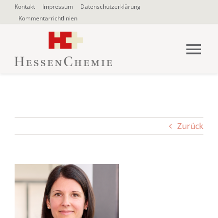
Zum
Kontakt
Impressum
Datenschutzerklärung
Kommentarrichtlinien
Inhalt
springen
Tog
Nav
HOME
Über uns
Zurück
Blogbeiträge
SUCHE
NACH: