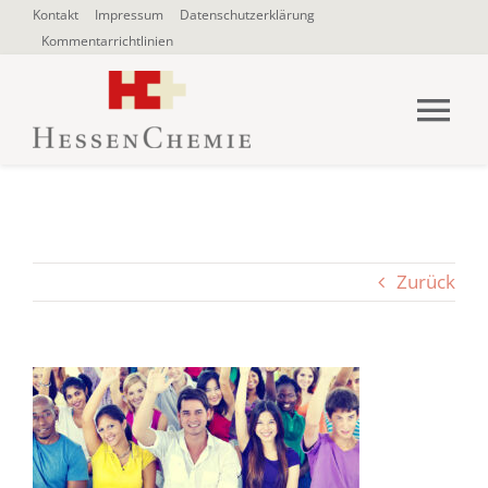
Zum
Kontakt
Impressum
Datenschutzerklärung
Kommentarrichtlinien
Inhalt
springen
Tog
Nav
HOME
Über uns
Zurück
Blogbeiträge
SUCHE
NACH: