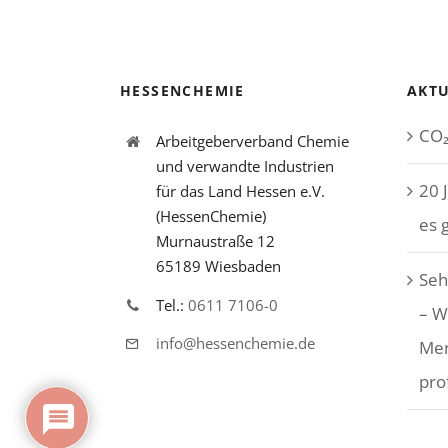
HESSENCHEMIE
AKTU
CO₂
Arbeitgeberverband Chemie
und verwandte Industrien
20 
für das Land Hessen e.V.
(HessenChemie)
es 
Murnaustraße 12
65189 Wiesbaden
Seh
Tel.:
0611 7106-0
– W
info@hessenchemie.de
Me
pro