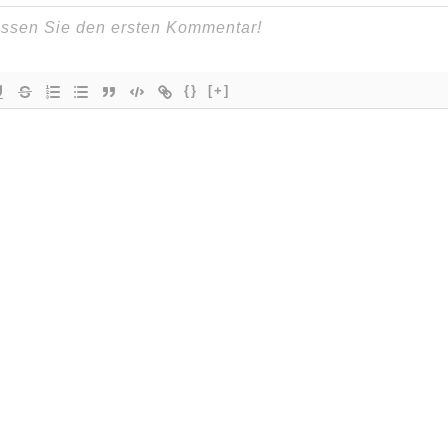
{}
[+]