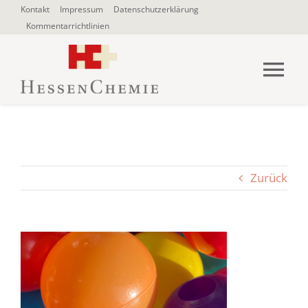
Zum
Kontakt
Impressum
Datenschutzerklärung
Kommentarrichtlinien
Inhalt
springen
Tog
Nav
HOME
Über uns
Zurück
Blogbeiträge
SUCHE
NACH: