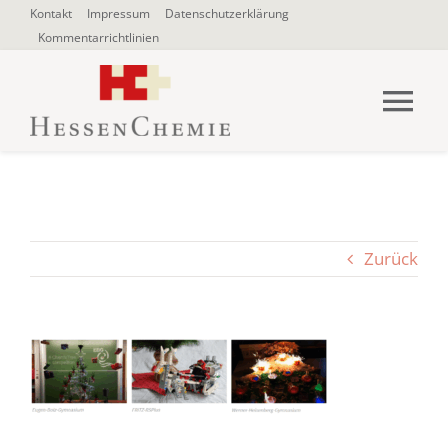
Zum
Kontakt
Impressum
Datenschutzerklärung
Kommentarrichtlinien
Inhalt
springen
Tog
Nav
HOME
Über uns
Zurück
Blogbeiträge
SUCHE
NACH: