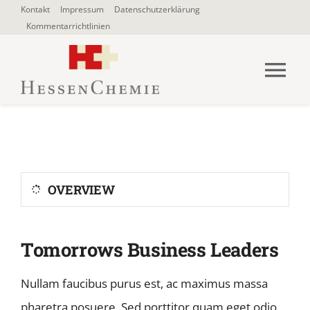
Zum
Kontakt
Impressum
Datenschutzerklärung
Kommentarrichtlinien
Inhalt
springen
Tog
Nav
HOME
Über uns
OVERVIEW
Blogbeiträge
Tomorrows Business Leaders
SUCHE
NACH:
Nullam faucibus purus est, ac maximus massa
pharetra posuere. Sed porttitor quam eget odio