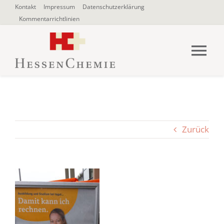
Zum
Kontakt
Impressum
Datenschutzerklärung
Kommentarrichtlinien
Inhalt
springen
Tog
Nav
HOME
Über uns
Zurück
Blogbeiträge
SUCHE
NACH: