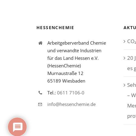
HESSENCHEMIE
AKTU
CO₂
Arbeitgeberverband Chemie
und verwandte Industrien
20 
für das Land Hessen e.V.
(HessenChemie)
es 
Murnaustraße 12
65189 Wiesbaden
Seh
Tel.:
0611 7106-0
– W
info@hessenchemie.de
Me
pro