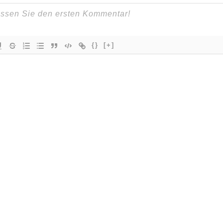
{}
[+]