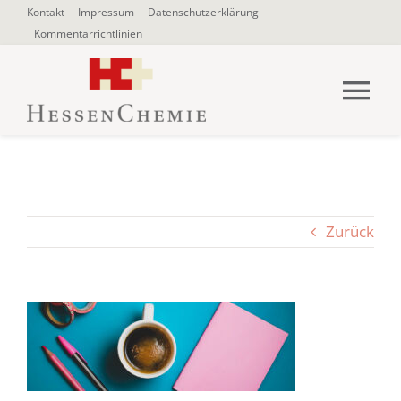
Zum
Kontakt
Impressum
Datenschutzerklärung
Kommentarrichtlinien
Inhalt
springen
Tog
Nav
HOME
Über uns
Zurück
Blogbeiträge
SUCHE
NACH: